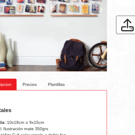
ipcion
Precios
Plantillas
tales
da:
10x18cm o 9x15cm
:
Ilustración mate 350grs