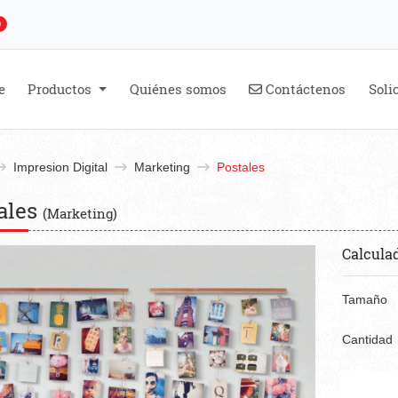
0
Contáctenos
e
Productos
Quiénes somos
Contáctenos
Soli
Impresion Digital
Marketing
Postales
ales
(Marketing)
Calcula
Tamaño
Cantidad