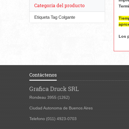
Impre
Categoría del producto
Term
Etiqueta Tag Colgante
Tiemp
apro
Los p
Contáctenos
Grafica Druck SRL
Rondeau 3955
(1262)
Ciudad Autonoma de Buenos Aires
Telefono (011) 4923-0703