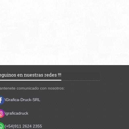
eguinos en nuestras redes !!!
antenete comunicado con nosotros:
\Grafica-Druck-SRL
\
graficadruck
(+54)911 2624 2355