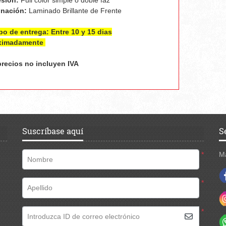
sión:
Full color simple o doble faz
inación:
Laminado Brillante de Frente
o de entrega: Entre 10 y 15 dias
ximadamente
recios no incluyen IVA
Suscríbase aquí
S
*
M
Nombre
*
Apellido
*
Introduzca ID de correo electrónico