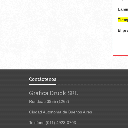
Lami
Tiem
El pr
Contáctenos
Grafica Druck SRL
Rondeau 3955
(1262)
Ciudad Autonoma de Buenos Aires
Telefono (011) 4923-0703