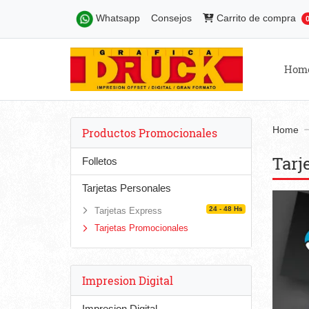
Carrito de compra
Whatsapp
Consejos
Carrito de compra
Hom
Home
Productos Promocionales
Tarj
Folletos
Tarjetas Personales
24 - 48 Hs
Tarjetas Express
Tarjetas Promocionales
Impresion Digital
Impresion Digital