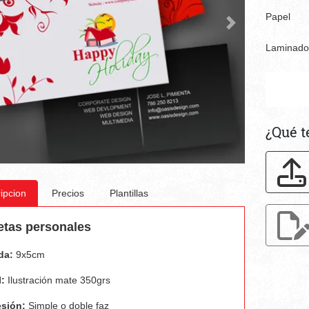
Papel
Laminad
¿Qué t
ipcion
Precios
Plantillas
etas personales
da:
9x5cm
:
Ilustración mate 350grs
sión:
Simple o doble faz