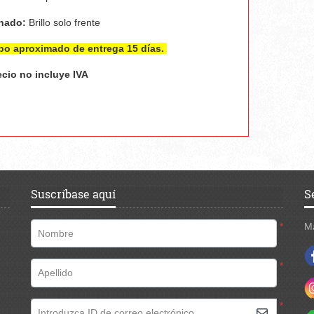
nado:
Brillo solo frente
po aproximado de entrega 15 días.
ecio no incluye IVA
Suscríbase aquí
S
*
M
Nombre
*
Apellido
*
Introduzca ID de correo electrónico