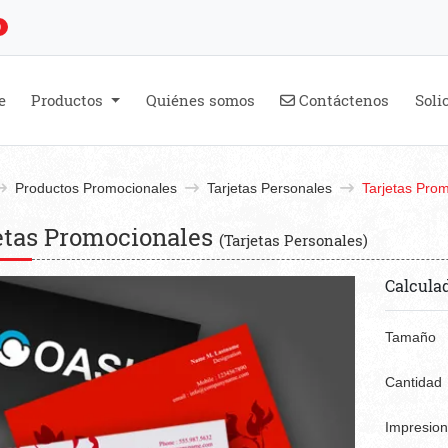
0
Contáctenos
e
Productos
Quiénes somos
Contáctenos
Soli
Productos Promocionales
Tarjetas Personales
Tarjetas Pro
etas Promocionales
(Tarjetas Personales)
Calcula
Tamaño
Cantidad
Impresio